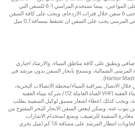
الادنى) -رقم 7 لم يعد قيد الإستخدام - لتفريغ البضاعة على المواعين، بينما تستخدم المراسي 1-6 للسفن التي
تنتظر الدخول للرصيف، ويمكن للمراسي ان تستوعب حتى 6 سفن خلال فترات الازدحام، ويجب على كافة السفن
ان ترسو في منطقة الارشاد الاجباري، وخلال المكوث في المرسى يجب على السفن ان تحتفظ بمسافة 0.7 ميل
لسفن التي تزيد حمولتها المسجلة عن 50 طن صافي ويطبق على كافة مناطق الميناء، والارشاد اجباري
 المرسى الشمالية، ويسمح بابحار السفن بدون مرشد في
لال الاتصال بمراقبة الميناء/محطة الاتصالات البحرية،
ويجب على السفن عند طلب مرشد الاتصال بمراقبة ميناء العقبة (VHF القناة العاملة 12) / شركة ميناء العقبة
كة، ويجب كذلك اعطاء اشعار مسبق لوكيل السفينة بطلب
من ينوب عنه، ويمكن لبعض السفن الابحار للبحر المفتوح من
ادرة السفينة للرصيف، ويمنع استخدام الاشارات
الصوتية، وعلى السفن المتجهة للاصطفاف على ميناء الحاويات انتظار المرشد على مسافة 1.6 كم (ميل بحري