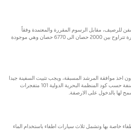
ن للرصيف، مقابل الرسوم المقررة والمعتمدة وفقاً
للتعرفة الرسمية، ويملك ميناء العقبة سبع قاطرات بقدرة تتراوح بين 2000 حصان الى 6770 حصان وهي موجودة
 اخذ موافقة المرشد المسبقة، ويجب تثبيت السفينة جيدا
باستخدام حبال الربط، أما السفن التي تحمل بضائع مصنفة حسب كود المنظمة البحرية الدولية 101 متفجرات
سمح لها بالدخول على الارصفة.
طفاء خاصة بها وتشمل ثلاث سيارات اطفاء باستخدام الماء