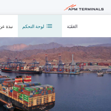
العَقَبَة
لوحة التحكم
نبذة عن