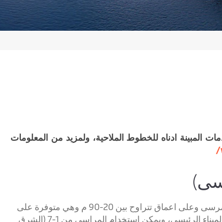
مات المبينة ادناه للخطوط الملاحية، ولمزيد من المعلومات
سى)
يتم رسو السفن في المنطقة المخصصة لاستخدامها كمرسى وعلى اعماق تتراوح بين 20-90 م وهي متوفرة على
مسافة تبعد 0.8 ميل بحري من الشاطىء شمال غرب الميناء الرئيسي، ويمكن استخدام المراسي من 1-7 (الشرق