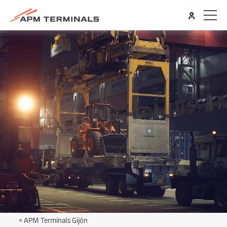
<
APM Terminals Gijón