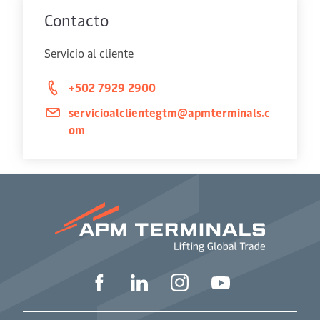
Contacto
Servicio al cliente
+502 7929 2900
servicioalclientegtm@apmterminals.c
om