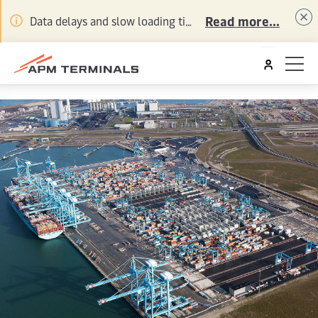
Read more...
Data delays and slow loading times may be experienced for some online services. Thanks for your patience whilst our teams work to resolve this.