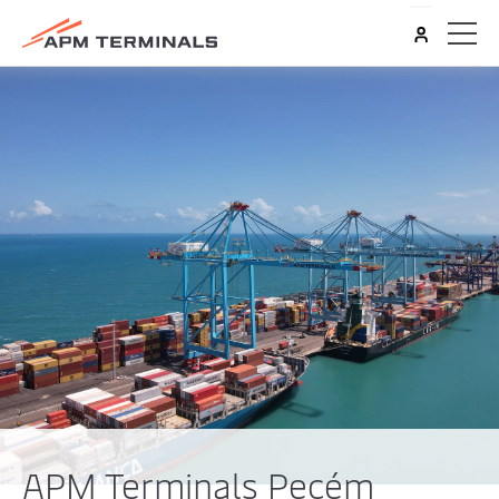
0
0
0
APM Terminals Pecém